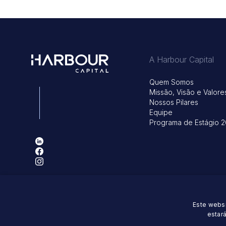
A Harbour Capital
Quem Somos
Missão, Visão e Valore
Nossos Pilares
Equipe
Programa de Estágio 2
Endereço: Rua Mostardeiro 322, 4º andar - Moinhos de Vento - P
Este websi
estar