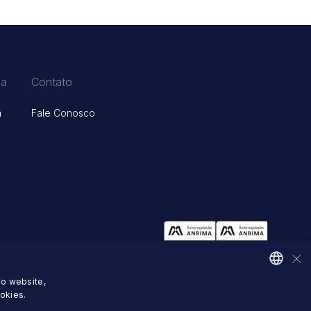
ça
Contato
a
Fale Conosco
×
so website,
ourcapital.com.br
okies.
PORTUGUESE