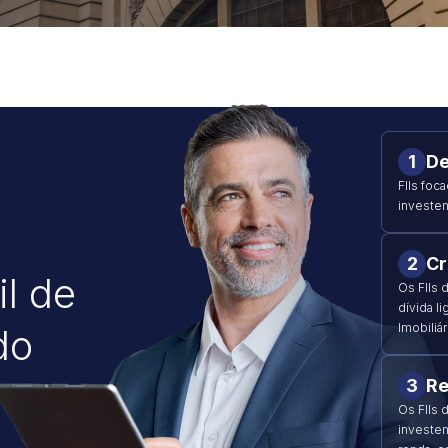
1
De
FIIs foc
investe
2
Cr
l de
Os FIIs 
dívida l
Imobiliár
do
3
Re
Os FIIs 
investem