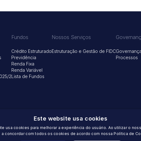
Fundos
Nossos Serviços
Governan
Crédito Estruturado
Estruturação e Gestão de FIDC
Governanç
s
Previdência
Processos
Renda Fixa
Renda Variável
025/2
Lista de Fundos
Este website usa cookies
orto Alegre/RS, 90430-000 - Telefone: (51) 3376-5198 - E-mail:
te usa cookies para melhorar a experiência do usuário. Ao utilizar o nos
contato@harb
á a concordar com todos os cookies de acordo com nossa Política de Co