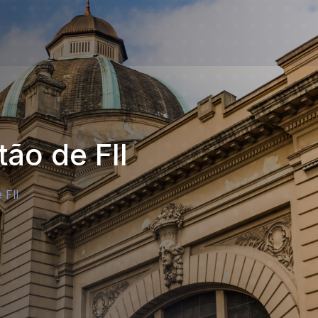
ão de FII
 FII