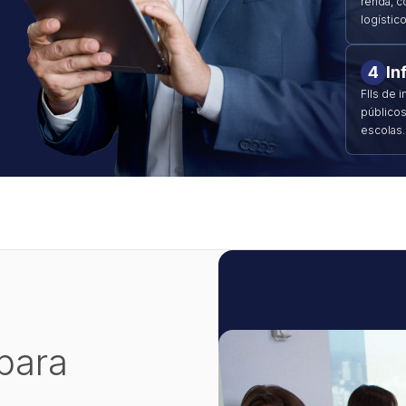
renda, c
logístic
4
In
FIIs de 
públicos
escolas.
 para