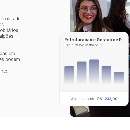
eículos de
es
biliários,
galpões
Estruturação e Gestão de FII
Estruturação e Gestão de FII
adas em
ores podem
nte.
Valor investido:
R$1.233,00