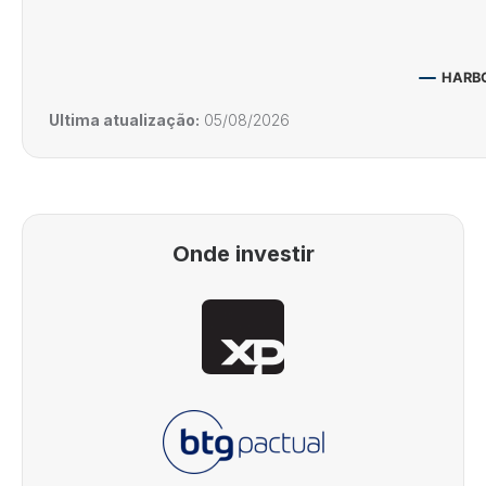
HARBO
Ultima atualização:
05/08/2026
Onde investir